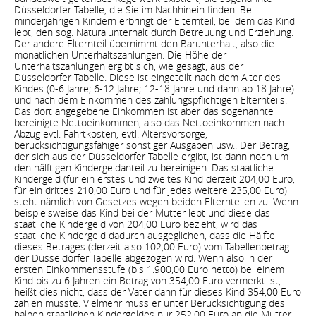
Düsseldorfer Tabelle, die Sie im Nachhinein finden. Bei
minderjährigen Kindern erbringt der Elternteil, bei dem das Kind
lebt, den sog. Naturalunterhalt durch Betreuung und Erziehung.
Der andere Elternteil übernimmt den Barunterhalt, also die
monatlichen Unterhaltszahlungen. Die Höhe der
Unterhaltszahlungen ergibt sich, wie gesagt, aus der
Düsseldorfer Tabelle. Diese ist eingeteilt nach dem Alter des
Kindes (0-6 Jahre; 6-12 Jahre; 12-18 Jahre und dann ab 18 Jahre)
und nach dem Einkommen des zahlungspflichtigen Elternteils.
Das dort angegebene Einkommen ist aber das sogenannte
bereinigte Nettoeinkommen, also das Nettoeinkommen nach
Abzug evtl. Fahrtkosten, evtl. Altersvorsorge,
berücksichtigungsfähiger sonstiger Ausgaben usw.. Der Betrag,
der sich aus der Düsseldorfer Tabelle ergibt, ist dann noch um
den hälftigen Kindergeldanteil zu bereinigen. Das staatliche
Kindergeld (für ein erstes und zweites Kind derzeit 204,00 Euro,
für ein drittes 210,00 Euro und für jedes weitere 235,00 Euro)
steht nämlich von Gesetzes wegen beiden Elternteilen zu. Wenn
beispielsweise das Kind bei der Mutter lebt und diese das
staatliche Kindergeld von 204,00 Euro bezieht, wird das
staatliche Kindergeld dadurch ausgeglichen, dass die Hälfte
dieses Betrages (derzeit also 102,00 Euro) vom Tabellenbetrag
der Düsseldorfer Tabelle abgezogen wird. Wenn also in der
ersten Einkommensstufe (bis 1.900,00 Euro netto) bei einem
Kind bis zu 6 Jahren ein Betrag von 354,00 Euro vermerkt ist,
heißt dies nicht, dass der Vater dann für dieses Kind 354,00 Euro
zahlen müsste. Vielmehr muss er unter Berücksichtigung des
halben staatlichen Kindergeldes nur 252,00 Euro an die Mutter