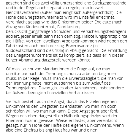
gesehen sind dies zwei völlig unterschiedliche Streitgegenstände
und in der Regel auch separat zu regeln, also in zwei
Gerichtsverfahren (außer man einigt sich außergerichtlich). Die
Höhe des Ehegattenunterhalts wird im Einzelfall errechnet.
Vereinfacht gesagt wird das Einkommen beider Eheleute (nach
Abzug von Kindesunterhalt, Fahrtkosten,
berücksichtigungsfähigen Schulden und Versicherungsbeiträgen)
addiert. Jeder erhält dann nach dem sog. Halbteilungsprinzip circa
die Hälfte. Von den jeweiligen Arbeitseinkommen wird neben den
Fahrtkosten auch noch der sog. Erwerbsanreiz (in
Süddeutschland sind dies 10%) in Abzug gebracht. Die Ermittlung
des Ehegattenunterhalts ist zu kompliziert, als dass er in dieser
kurzer Abhandlung dargestellt werden könnte.
Oftmals taucht von Mandantinnen die Frage auf, ob man
unmittelbar nach der Trennung schon zu arbeiten beginnen
muss. In der Regel muss man die Erwerbstätigkeit, die man vor
der Trennung hatte, nicht ausdehnen bis zum Ablauf des
Trennungsjahres. Davon gibt es aber Ausnahmen, insbesondere
bei äußerst beengten finanziellen Verhältnissen.
Vielfach besteht auch die Angst, durch das Erzielen eigenen
Einkommens den Ehegatten zu entlasten, wo man ihn doch
schröpfen will, wo man nur kann. Diese Angst geht aber fehl.
Wegen des oben dargestellten Halbteilungsprinzips wird der
Ehemann zwar in gewisser Weise entlastet, aber vereinfacht
gesagt, nur in Höhe der Hälfte des eigenen Einkommens. Wenn
also eine Ehefrau bislang Hausfrau war und einen