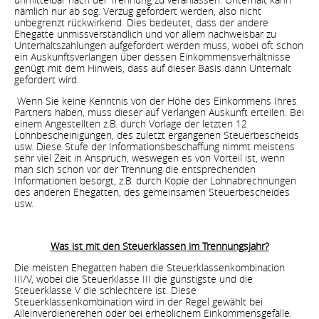
nämlich nur ab sog. Verzug gefordert werden, also nicht
unbegrenzt rückwirkend. Dies bedeutet, dass der andere
Ehegatte unmissverständlich und vor allem nachweisbar zu
Unterhaltszahlungen aufgefordert werden muss, wobei oft schon
ein Auskunftsverlangen über dessen Einkommensverhältnisse
genügt mit dem Hinweis, dass auf dieser Basis dann Unterhalt
gefordert wird.
Wenn Sie keine Kenntnis von der Höhe des Einkommens Ihres
Partners haben, muss dieser auf Verlangen Auskunft erteilen. Bei
einem Angestellten z.B. durch Vorlage der letzten 12
Lohnbescheinigungen, des zuletzt ergangenen Steuerbescheids
usw. Diese Stufe der Informationsbeschaffung nimmt meistens
sehr viel Zeit in Anspruch, weswegen es von Vorteil ist, wenn
man sich schon vor der Trennung die entsprechenden
Informationen besorgt, z.B. durch Kopie der Lohnabrechnungen
des anderen Ehegatten, des gemeinsamen Steuerbescheides
usw.
Was ist mit den Steuerklassen im Trennungsjahr?
Die meisten Ehegatten haben die Steuerklassenkombination
III/V, wobei die Steuerklasse III die günstigste und die
Steuerklasse V die schlechtere ist. Diese
Steuerklassenkombination wird in der Regel gewählt bei
Alleinverdienerehen oder bei erheblichem Einkommensgefälle.