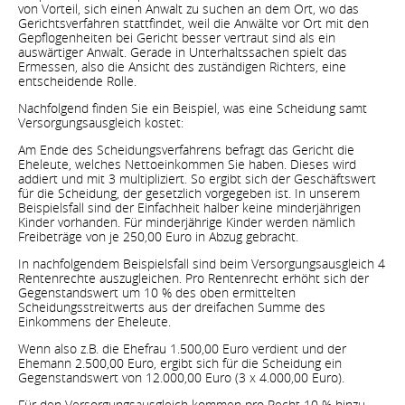
von Vorteil, sich einen Anwalt zu suchen an dem Ort, wo das
Gerichtsverfahren stattfindet, weil die Anwälte vor Ort mit den
Gepflogenheiten bei Gericht besser vertraut sind als ein
auswärtiger Anwalt. Gerade in Unterhaltssachen spielt das
Ermessen, also die Ansicht des zuständigen Richters, eine
entscheidende Rolle.
Nachfolgend finden Sie ein Beispiel, was eine Scheidung samt
Versorgungsausgleich kostet:
Am Ende des Scheidungsverfahrens befragt das Gericht die
Eheleute, welches Nettoeinkommen Sie haben. Dieses wird
addiert und mit 3 multipliziert. So ergibt sich der Geschäftswert
für die Scheidung, der gesetzlich vorgegeben ist. In unserem
Beispielsfall sind der Einfachheit halber keine minderjährigen
Kinder vorhanden. Für minderjährige Kinder werden nämlich
Freibeträge von je 250,00 Euro in Abzug gebracht.
In nachfolgendem Beispielsfall sind beim Versorgungsausgleich 4
Rentenrechte auszugleichen. Pro Rentenrecht erhöht sich der
Gegenstandswert um 10 % des oben ermittelten
Scheidungsstreitwerts aus der dreifachen Summe des
Einkommens der Eheleute.
Wenn also z.B. die Ehefrau 1.500,00 Euro verdient und der
Ehemann 2.500,00 Euro, ergibt sich für die Scheidung ein
Gegenstandswert von 12.000,00 Euro (3 x 4.000,00 Euro).
Für den Versorgungsausgleich kommen pro Recht 10 % hinzu,