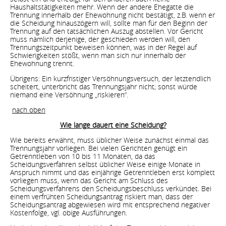
Haushaltstätigkeiten mehr. Wenn der andere Ehegatte die
Trennung innerhalb der Ehewohnung nicht bestätigt, z.B. wenn er
die Scheidung hinauszögern will, sollte man für den Beginn der
Trennung auf den tatsächlichen Auszug abstellen. Vor Gericht
muss nämlich derjenige, der geschieden werden will, den
Trennungszeitpunkt beweisen können, was in der Regel auf
Schwierigkeiten stößt, wenn man sich nur innerhalb der
Ehewohnung trennt.
Übrigens: Ein kurzfristiger Versöhnungsversuch, der letztendlich
scheitert, unterbricht das Trennungsjahr nicht; sonst würde
niemand eine Versöhnung „riskieren“.
nach oben
Wie lange dauert eine Scheidung?
Wie bereits erwähnt, muss üblicher Weise zunächst einmal das
Trennungsjahr vorliegen. Bei vielen Gerichten genügt ein
Getrenntleben von 10 bis 11 Monaten, da das
Scheidungsverfahren selbst üblicher Weise einige Monate in
Anspruch nimmt und das einjährige Getrenntleben erst komplett
vorliegen muss, wenn das Gericht am Schluss des
Scheidungsverfahrens den Scheidungsbeschluss verkündet. Bei
einem verfrühten Scheidungsantrag riskiert man, dass der
Scheidungsantrag abgewiesen wird mit entsprechend negativer
Kostenfolge, vgl. obige Ausführungen.