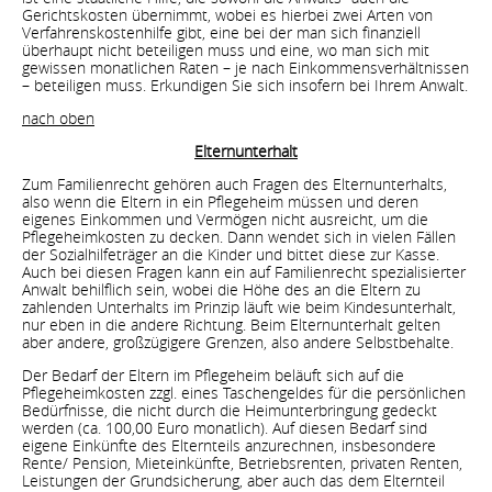
Gerichtskosten übernimmt, wobei es hierbei zwei Arten von
Verfahrenskostenhilfe gibt, eine bei der man sich finanziell
überhaupt nicht beteiligen muss und eine, wo man sich mit
gewissen monatlichen Raten – je nach Einkommensverhältnissen
– beteiligen muss. Erkundigen Sie sich insofern bei Ihrem Anwalt.
nach oben
Elternunterhalt
Zum Familienrecht gehören auch Fragen des Elternunterhalts,
also wenn die Eltern in ein Pflegeheim müssen und deren
eigenes Einkommen und Vermögen nicht ausreicht, um die
Pflegeheimkosten zu decken. Dann wendet sich in vielen Fällen
der Sozialhilfeträger an die Kinder und bittet diese zur Kasse.
Auch bei diesen Fragen kann ein auf Familienrecht spezialisierter
Anwalt behilflich sein, wobei die Höhe des an die Eltern zu
zahlenden Unterhalts im Prinzip läuft wie beim Kindesunterhalt,
nur eben in die andere Richtung. Beim Elternunterhalt gelten
aber andere, großzügigere Grenzen, also andere Selbstbehalte.
Der Bedarf der Eltern im Pflegeheim beläuft sich auf die
Pflegeheimkosten zzgl. eines Taschengeldes für die persönlichen
Bedürfnisse, die nicht durch die Heimunterbringung gedeckt
werden (ca. 100,00 Euro monatlich). Auf diesen Bedarf sind
eigene Einkünfte des Elternteils anzurechnen, insbesondere
Rente/ Pension, Mieteinkünfte, Betriebsrenten, privaten Renten,
Leistungen der Grundsicherung, aber auch das dem Elternteil