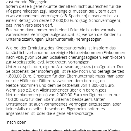
zustehende Pflegegeld.
Sofern diese Eigeneinkünfte der Eltern nicht ausreichen für die
Pflegeheimkosten zzgl. Taschengeld, müssen die Eltern auch
etwa vorhandenes Vermögen (z.B. Sparbuch) einsetzen bis zu
einem Betrag von derzeit 2.600,00 Euro (sog. Schonvermögen),
das ihnen verbleiben darf.
Erst wenn dann immer noch eine Lücke bleibt oder vormals
vorhandenes Vermögen aufgebraucht ist, werden die Kinder zu
Unterhaltszahlungen (Elternunterhalt) herangezogen.
Wie bei der Ermittlung des Kindesunterhalts ist insofern das
tatsächlich vorhandene bereinigte Nettoeinkommen (Einkommen
nach Abzug von Steuer, Sozialversicherungsabgaben, Fahrtkosten
zur Arbeitsstelle, evtl. Kreditraten, vorrangigen
Unterhaltspflichten, eigene Altersvorsorge usw.) maßgeblich. Der
Selbstbehalt, der insofern gilt, ist relativ hoch und beträgt derzeit
1.800,00 Euro. Einsetzen für den Elternunterhalt muss man aber
nur die Hälfte der Differenz zwischen dem bereinigten
Nettoeinkommen und dem Selbstbehalt von 1.800,00 Euro.
Wenn also z.B. ein Alleinstehender über ein bereinigtes
Nettoeinkommen (s.o.) von 2.000,00 Euro verfügt, muss er nur
100,00 Euro für den Elternunterhalt beisteuern. Unter
Umständen ist auch vorhandenes Vermögen einzusetzen, aber
keinesfalls ein selbst bewohntes Eigenheim, sofern es
angemessen ist, oder die eigene Altersvorsorge.
nach oben
Ansprüche der Mutter eines nichtehelich geborenen Kindes