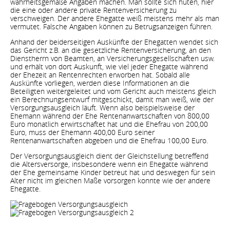
wahrheitsgemäße Angaben machen. Man sollte sich hüten, hier
die eine oder andere private Rentenversicherung zu
verschweigen. Der andere Ehegatte weiß meistens mehr als man
vermutet. Falsche Angaben können zu Betrugsanzeigen führen.
Anhand der beiderseitigen Auskünfte der Ehegatten wendet sich
das Gericht z.B. an die gesetzliche Rentenversicherung, an den
Dienstherrn von Beamten, an Versicherungsgesellschaften usw.
und erhält von dort Auskunft, wie viel jeder Ehegatte während
der Ehezeit an Rentenrechten erworben hat. Sobald alle
Auskünfte vorliegen, werden diese Informationen an die
Beteiligten weitergeleitet und vom Gericht auch meistens gleich
ein Berechnungsentwurf mitgeschickt, damit man weiß, wie der
Versorgungsausgleich läuft. Wenn also beispielsweise der
Ehemann während der Ehe Rentenanwartschaften von 800,00
Euro monatlich erwirtschaftet hat und die Ehefrau von 200,00
Euro, muss der Ehemann 400,00 Euro seiner
Rentenanwartschaften abgeben und die Ehefrau 100,00 Euro.
Der Versorgungsausgleich dient der Gleichstellung betreffend
die Altersversorge, insbesondere wenn ein Ehegatte während
der Ehe gemeinsame Kinder betreut hat und deswegen für sein
Alter nicht im gleichen Maße vorsorgen konnte wie der andere
Ehegatte.