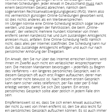
Internet-Scheidungen. Jeder Anwalt in Deutschland
muss
nach
einem bestimmten Gesetz abrechnen, nämlich dem
sogenannten Rechtsanwaltsvergütungsgesetz (RVG). Wenn also
mit vermeintlich günstigen Online-Scheidungen geworben wird,
ist dies nichts anderes als ein Werbeversprechen.
Im Übrigen könnte eine Online-Scheidung letztlich sogar teurer
werden, und zwar wegen der Fahrtkosten, die beim „Online-
Anwalt“, der vielleicht mehrere hundert Kilometer von Ihnen
entfernt seinen Kanzleisitz hat und zum zuständigen Amtsgericht
anreisen muss, anfallen. Eine Online-Scheidung heißt nämlich
nicht, dass alles per Internet stattfindet. Die Scheidung kann nur
durch das zuständige Amtsgericht erfolgen und auch nur nach
persönlicher Anhörung der Ehegatten.
Ein Anwalt, den Sie nur über das Internet erreichen können, wird
Ihnen im Zweifel auch nicht ein verlässlicher Ansprechpartner
sein. Die meisten Mandanten bevorzugen – jedenfalls zu Beginn
des Verfahrens – ein längeres persönliches Gespräch, weil in
diesem Gespräch oft auch erst Fragen auftauchen, derer man
sich vorher nicht bewusst ist. Nach diesem ersten Gespräch
kann dann sicher vieles telefonisch, per Fax oder per E-Mail
erledigt werden, damit Sie sich Zeit sparen. Ein erstes
persönliches Gespräch sollte aber zeitlich in jedem Falle drin
sein.
Empfehlenswert ist es, dass Sie sich einen Anwalt aussuchen,
der nicht zu weit von Ihnen entfernt ist, den Sie also leicht für
ein persönliches Gespräch aufsuchen können. Es ist auch immer