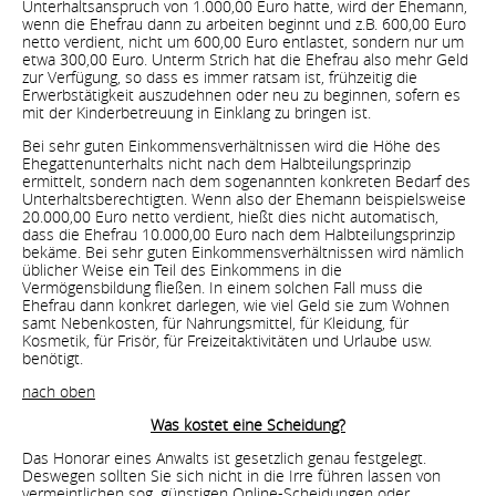
Unterhaltsanspruch von 1.000,00 Euro hatte, wird der Ehemann,
wenn die Ehefrau dann zu arbeiten beginnt und z.B. 600,00 Euro
netto verdient, nicht um 600,00 Euro entlastet, sondern nur um
etwa 300,00 Euro. Unterm Strich hat die Ehefrau also mehr Geld
zur Verfügung, so dass es immer ratsam ist, frühzeitig die
Erwerbstätigkeit auszudehnen oder neu zu beginnen, sofern es
mit der Kinderbetreuung in Einklang zu bringen ist.
Bei sehr guten Einkommensverhältnissen wird die Höhe des
Ehegattenunterhalts nicht nach dem Halbteilungsprinzip
ermittelt, sondern nach dem sogenannten konkreten Bedarf des
Unterhaltsberechtigten. Wenn also der Ehemann beispielsweise
20.000,00 Euro netto verdient, hießt dies nicht automatisch,
dass die Ehefrau 10.000,00 Euro nach dem Halbteilungsprinzip
bekäme. Bei sehr guten Einkommensverhältnissen wird nämlich
üblicher Weise ein Teil des Einkommens in die
Vermögensbildung fließen. In einem solchen Fall muss die
Ehefrau dann konkret darlegen, wie viel Geld sie zum Wohnen
samt Nebenkosten, für Nahrungsmittel, für Kleidung, für
Kosmetik, für Frisör, für Freizeitaktivitäten und Urlaube usw.
benötigt.
nach oben
Was kostet eine Scheidung?
Das Honorar eines Anwalts ist gesetzlich genau festgelegt.
Deswegen sollten Sie sich nicht in die Irre führen lassen von
vermeintlichen sog. günstigen Online-Scheidungen oder