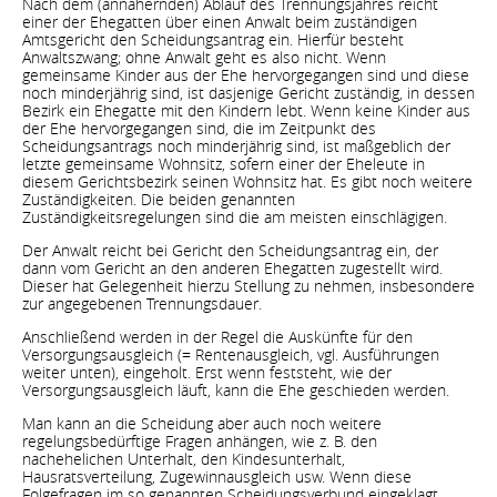
Nach dem (annähernden) Ablauf des Trennungsjahres reicht
einer der Ehegatten über einen Anwalt beim zuständigen
Amtsgericht den Scheidungsantrag ein. Hierfür besteht
Anwaltszwang; ohne Anwalt geht es also nicht. Wenn
gemeinsame Kinder aus der Ehe hervorgegangen sind und diese
noch minderjährig sind, ist dasjenige Gericht zuständig, in dessen
Bezirk ein Ehegatte mit den Kindern lebt. Wenn keine Kinder aus
der Ehe hervorgegangen sind, die im Zeitpunkt des
Scheidungsantrags noch minderjährig sind, ist maßgeblich der
letzte gemeinsame Wohnsitz, sofern einer der Eheleute in
diesem Gerichtsbezirk seinen Wohnsitz hat. Es gibt noch weitere
Zuständigkeiten. Die beiden genannten
Zuständigkeitsregelungen sind die am meisten einschlägigen.
Der Anwalt reicht bei Gericht den Scheidungsantrag ein, der
dann vom Gericht an den anderen Ehegatten zugestellt wird.
Dieser hat Gelegenheit hierzu Stellung zu nehmen, insbesondere
zur angegebenen Trennungsdauer.
Anschließend werden in der Regel die Auskünfte für den
Versorgungsausgleich (= Rentenausgleich, vgl. Ausführungen
weiter unten), eingeholt. Erst wenn feststeht, wie der
Versorgungsausgleich läuft, kann die Ehe geschieden werden.
Man kann an die Scheidung aber auch noch weitere
regelungsbedürftige Fragen anhängen, wie z. B. den
nachehelichen Unterhalt, den Kindesunterhalt,
Hausratsverteilung, Zugewinnausgleich usw. Wenn diese
Folgefragen im so genannten Scheidungsverbund eingeklagt