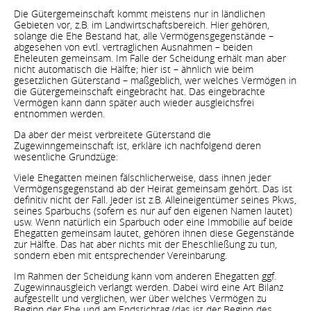
Die Gütergemeinschaft kommt meistens nur in ländlichen
Gebieten vor, z.B. im Landwirtschaftsbereich. Hier gehören,
solange die Ehe Bestand hat, alle Vermögensgegenstände –
abgesehen von evtl. vertraglichen Ausnahmen – beiden
Eheleuten gemeinsam. Im Falle der Scheidung erhält man aber
nicht automatisch die Hälfte; hier ist – ähnlich wie beim
gesetzlichen Güterstand – maßgeblich, wer welches Vermögen in
die Gütergemeinschaft eingebracht hat. Das eingebrachte
Vermögen kann dann später auch wieder ausgleichsfrei
entnommen werden.
Da aber der meist verbreitete Güterstand die
Zugewinngemeinschaft ist, erkläre ich nachfolgend deren
wesentliche Grundzüge:
Viele Ehegatten meinen fälschlicherweise, dass ihnen jeder
Vermögensgegenstand ab der Heirat gemeinsam gehört. Das ist
definitiv nicht der Fall. Jeder ist z.B. Alleineigentümer seines Pkws,
seines Sparbuchs (sofern es nur auf den eigenen Namen lautet)
usw. Wenn natürlich ein Sparbuch oder eine Immobilie auf beide
Ehegatten gemeinsam lautet, gehören ihnen diese Gegenstände
zur Hälfte. Das hat aber nichts mit der Eheschließung zu tun,
sondern eben mit entsprechender Vereinbarung.
Im Rahmen der Scheidung kann vom anderen Ehegatten ggf.
Zugewinnausgleich verlangt werden. Dabei wird eine Art Bilanz
aufgestellt und verglichen, wer über welches Vermögen zu
Beginn der Ehe und am Endstichtag (das ist der Beginn des