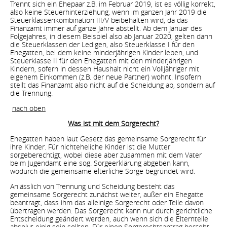
Trennt sich ein Ehepaar z.B. im Februar 2019, ist es völlig korrekt,
also keine Steuerhinterziehung, wenn im ganzen Jahr 2019 die
Steuerklassenkombination III/V beibehalten wird, da das
Finanzamt immer auf ganze Jahre abstellt. Ab dem Januar des
Folgejahres, in diesem Beispiel also ab Januar 2020, gelten dann
die Steuerklassen der Ledigen, also Steuerklasse I für den
Ehegatten, bei dem keine minderjährigen Kinder leben, und
Steuerklasse II für den Ehegatten mit den minderjährigen
Kindern, sofern in dessen Haushalt nicht ein Volljähriger mit
eigenem Einkommen (z.B. der neue Partner) wohnt. Insofern
stellt das Finanzamt also nicht auf die Scheidung ab, sondern auf
die Trennung.
nach oben
Was ist mit dem Sorgerecht?
Ehegatten haben laut Gesetz das gemeinsame Sorgerecht für
ihre Kinder. Für nichteheliche Kinder ist die Mutter
sorgeberechtigt, wobei diese aber zusammen mit dem Vater
beim Jugendamt eine sog. Sorgeerklärung abgeben kann,
wodurch die gemeinsame elterliche Sorge begründet wird.
Anlässlich von Trennung und Scheidung besteht das
gemeinsame Sorgerecht zunächst weiter, außer ein Ehegatte
beantragt, dass ihm das alleinige Sorgerecht oder Teile davon
übertragen werden. Das Sorgerecht kann nur durch gerichtliche
Entscheidung geändert werden, auch wenn sich die Elternteile
absolut einig sein sollten. Für einen Sorgerechtsantrag besteht