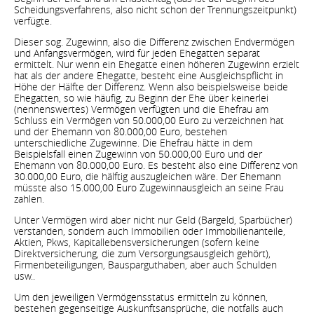
Scheidungsverfahrens, also nicht schon der Trennungszeitpunkt)
verfügte.
Dieser sog. Zugewinn, also die Differenz zwischen Endvermögen
und Anfangsvermögen, wird für jeden Ehegatten separat
ermittelt. Nur wenn ein Ehegatte einen höheren Zugewinn erzielt
hat als der andere Ehegatte, besteht eine Ausgleichspflicht in
Höhe der Hälfte der Differenz. Wenn also beispielsweise beide
Ehegatten, so wie häufig, zu Beginn der Ehe über keinerlei
(nennenswertes) Vermögen verfügten und die Ehefrau am
Schluss ein Vermögen von 50.000,00 Euro zu verzeichnen hat
und der Ehemann von 80.000,00 Euro, bestehen
unterschiedliche Zugewinne. Die Ehefrau hätte in dem
Beispielsfall einen Zugewinn von 50.000,00 Euro und der
Ehemann von 80.000,00 Euro. Es besteht also eine Differenz von
30.000,00 Euro, die hälftig auszugleichen wäre. Der Ehemann
müsste also 15.000,00 Euro Zugewinnausgleich an seine Frau
zahlen.
Unter Vermögen wird aber nicht nur Geld (Bargeld, Sparbücher)
verstanden, sondern auch Immobilien oder Immobilienanteile,
Aktien, Pkws, Kapitallebensversicherungen (sofern keine
Direktversicherung, die zum Versorgungsausgleich gehört),
Firmenbeteiligungen, Bausparguthaben, aber auch Schulden
usw..
Um den jeweiligen Vermögensstatus ermitteln zu können,
bestehen gegenseitige Auskunftsansprüche, die notfalls auch