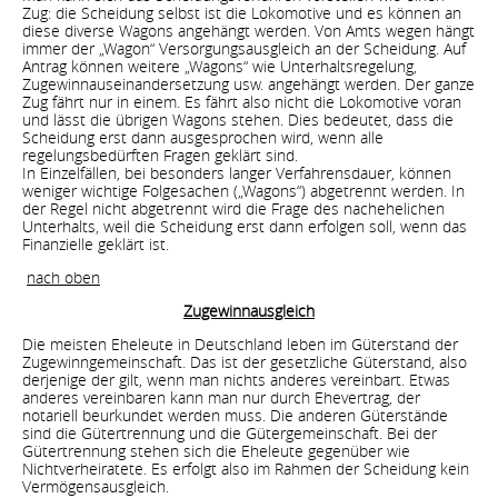
Zug: die Scheidung selbst ist die Lokomotive und es können an
diese diverse Wagons angehängt werden. Von Amts wegen hängt
immer der „Wagon“ Versorgungsausgleich an der Scheidung. Auf
Antrag können weitere „Wagons“ wie Unterhaltsregelung,
Zugewinnauseinandersetzung usw. angehängt werden. Der ganze
Zug fährt nur in einem. Es fährt also nicht die Lokomotive voran
und lässt die übrigen Wagons stehen. Dies bedeutet, dass die
Scheidung erst dann ausgesprochen wird, wenn alle
regelungsbedürften Fragen geklärt sind.
In Einzelfällen, bei besonders langer Verfahrensdauer, können
weniger wichtige Folgesachen („Wagons“) abgetrennt werden. In
der Regel nicht abgetrennt wird die Frage des nachehelichen
Unterhalts, weil die Scheidung erst dann erfolgen soll, wenn das
Finanzielle geklärt ist.
nach oben
Zugewinnausgleich
Die meisten Eheleute in Deutschland leben im Güterstand der
Zugewinngemeinschaft. Das ist der gesetzliche Güterstand, also
derjenige der gilt, wenn man nichts anderes vereinbart. Etwas
anderes vereinbaren kann man nur durch Ehevertrag, der
notariell beurkundet werden muss. Die anderen Güterstände
sind die Gütertrennung und die Gütergemeinschaft. Bei der
Gütertrennung stehen sich die Eheleute gegenüber wie
Nichtverheiratete. Es erfolgt also im Rahmen der Scheidung kein
Vermögensausgleich.