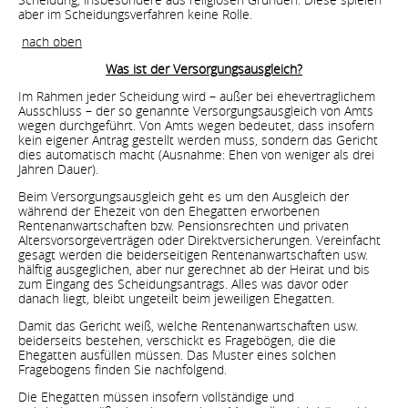
aber im Scheidungsverfahren keine Rolle.
nach oben
Was ist der Versorgungsausgleich?
Im Rahmen jeder Scheidung wird – außer bei ehevertraglichem
Ausschluss – der so genannte Versorgungsausgleich von Amts
wegen durchgeführt. Von Amts wegen bedeutet, dass insofern
kein eigener Antrag gestellt werden muss, sondern das Gericht
dies automatisch macht (Ausnahme: Ehen von weniger als drei
Jahren Dauer).
Beim Versorgungsausgleich geht es um den Ausgleich der
während der Ehezeit von den Ehegatten erworbenen
Rentenanwartschaften bzw. Pensionsrechten und privaten
Altersvorsorgeverträgen oder Direktversicherungen. Vereinfacht
gesagt werden die beiderseitigen Rentenanwartschaften usw.
hälftig ausgeglichen, aber nur gerechnet ab der Heirat und bis
zum Eingang des Scheidungsantrags. Alles was davor oder
danach liegt, bleibt ungeteilt beim jeweiligen Ehegatten.
Damit das Gericht weiß, welche Rentenanwartschaften usw.
beiderseits bestehen, verschickt es Fragebögen, die die
Ehegatten ausfüllen müssen. Das Muster eines solchen
Fragebogens finden Sie nachfolgend.
Die Ehegatten müssen insofern vollständige und