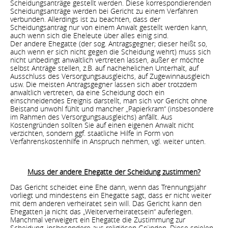
Scheidungsanträge gestellt werden. Diese korrespondierenden
Scheidungsanträge werden bei Gericht zu einem Verfahren
verbunden. Allerdings ist zu beachten, dass der
Scheidungsantrag nur von einem Anwalt gestellt werden kann,
auch wenn sich die Eheleute über alles einig sind.
Der andere Ehegatte (der sog. Antragsgegner; dieser heißt so,
auch wenn er sich nicht gegen die Scheidung wehrt) muss sich
nicht unbedingt anwaltlich vertreten lassen, außer er möchte
selbst Anträge stellen, z.B. auf nachehelichen Unterhalt, auf
Ausschluss des Versorgungsausgleichs, auf Zugewinnausgleich
usw. Die meisten Antragsgegner lassen sich aber trotzdem
anwaltlich vertreten, da eine Scheidung doch ein
einschneidendes Ereignis darstellt, man sich vor Gericht ohne
Beistand unwohl fühlt und mancher „Papierkram“ (insbesondere
im Rahmen des Versorgungsausgleichs) anfällt. Aus
Kostengründen sollten Sie auf einen eigenen Anwalt nicht
verzichten, sondern ggf. staatliche Hilfe in Form von
Verfahrenskostenhilfe in Anspruch nehmen, vgl. weiter unten.
Muss der andere Ehegatte der Scheidung zustimmen?
Das Gericht scheidet eine Ehe dann, wenn das Trennungsjahr
vorliegt und mindestens ein Ehegatte sagt, dass er nicht weiter
mit dem anderen verheiratet sein will. Das Gericht kann den
Ehegatten ja nicht das „Weiterverheiratetsein“ auferlegen.
Manchmal verweigert ein Ehegatte die Zustimmung zur
Scheidung, insbesondere aus religiösen Gründen. Diese spielen