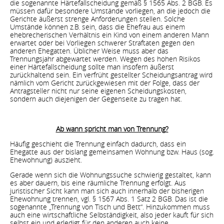
die sogenannte Härtefallscheidung gemäß § 1565 Abs. 2 BGB. Es
müssen dafür besondere Umstände vorliegen, an die jedoch die
Gerichte äußerst strenge Anforderungen stellen. Solche
Umstände können z.B. sein, dass die Ehefrau aus einem
ehebrecherischen Verhältnis ein Kind von einem anderen Mann
erwartet oder bei Vorliegen schwerer Straftaten gegen den
anderen Ehegatten. Üblicher Weise muss aber das
Trennungsjahr abgewartet werden. Wegen des hohen Risikos
einer Härtefallscheidung sollte man insofern äußerst
zurückhaltend sein. Ein verfrüht gestellter Scheidungsantrag wird
nämlich vom Gericht zurückgewiesen mit der Folge, dass der
Antragsteller nicht nur seine eigenen Scheidungskosten,
sondern auch diejenigen der Gegenseite zu tragen hat.
Ab wann spricht man von Trennung?
Häufig geschieht die Trennung einfach dadurch, dass ein
Ehegatte aus der bislang gemeinsamen Wohnung bzw. Haus (sog.
Ehewohnung) auszieht.
Gerade wenn sich die Wohnungssuche schwierig gestaltet, kann
es aber dauern, bis eine räumliche Trennung erfolgt. Aus
juristischer Sicht kann man sich auch innerhalb der bisherigen
Ehewohnung trennen, vgl. § 1567 Abs. 1 Satz 2 BGB. Das ist die
sogenannte „Trennung von Tisch und Bett“. Hinzukommen muss
auch eine wirtschaftliche Selbständigkeit, also jeder kauft für sich
selbst ein und erledigt für den anderen auch keine