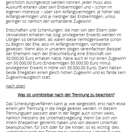
gerichtlich durchgesetzt werden können. Jeder muss also
Auskunft erteilen über sein Endvermögen und – schon im
eigenen Interesse – über sein Anfangsvermögen. Je höher das
Anfangsvermögen und je niedriger das Endvermögen, umso
geringer ist nämlich der vorhandene Zugewinn.
Erbschaften und Schenkungen, die man von den Eltern oder
Verwandten erhalten hat (sog. privilegierter Erwerb) werden im
Übrigen so behandelt, als wären diese Vermögenswerte schon
zu Beginn der Ehe, also im Anfangsvermögen, vorhanden
gewesen. Wenn also in unserem obigen vereinfachten Beispiel
der Ehemann nach der Eheschließung eine Erbschaft von
30.000,00 Euro erhalten hätte, hätte auch er nur einen Zugewinn
von 50.000,00 Euro (Endvermögen 80.000,00 Euro minus
privilegierter Erwerb in Höhe von 30.000,00 Euro). Dann hätten
beide Ehegatten einen gleich hohen Zugewinn und es fände kein
Zugewinnausgleich statt.
nach oben
Was ist unmittelbar nach der Trennung zu beachten?
Das Scheidungsverfahren kann ja, wie dargestellt, erst nach etwa
einem Jahr Trennung in die Wege geleitet werden. In diesem
Trennungsjahr passiert aber in der Regel auch schon vieles,
nämlich meistens die Unterhaltsregelung. Wenn Sie sich von
Ihrem Ehepartner getrennt haben und von diesem Unterhalt
beanspruchen, für sich oder für die Kinder, ist es wichtig, dies
unmittelbar nach der Trennung zu veranlassen. Unterhalt kann